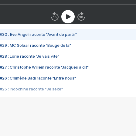
#30 : Eve Angeli raconte "Avant de partir"
#29 : MC Solaar raconte "Bouge de là"
28 : Lorie raconte "Je vais vite"
#27 : Christophe Willem raconte "Jacques a dit"
#26 : Chimène Badi raconte "Entre nous"
#25 : Indochine raconte "3e sexe"
#24 : Zaho raconte "C'est chelou"
#23 : Patrick Bruel raconte "Au café des délices"
#22 : Kyo raconte "Le chemin"
#21 : Nolwenn Leroy raconte "Cassé"