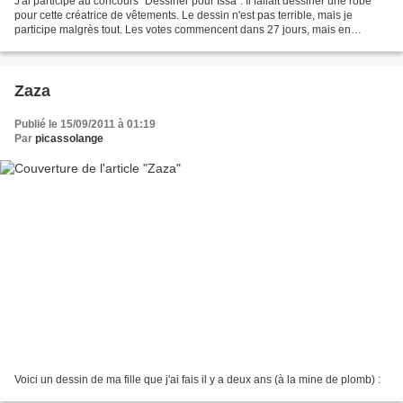
J'ai participé au concours "Dessiner pour Issa". Il fallait dessiner une robe
pour cette créatrice de vêtements. Le dessin n'est pas terrible, mais je
participe malgrès tout. Les votes commencent dans 27 jours, mais en
attendant, si vous avez un facebook,...
Zaza
Publié le 15/09/2011 à 01:19
Par
picassolange
Voici un dessin de ma fille que j'ai fais il y a deux ans (à la mine de plomb) :