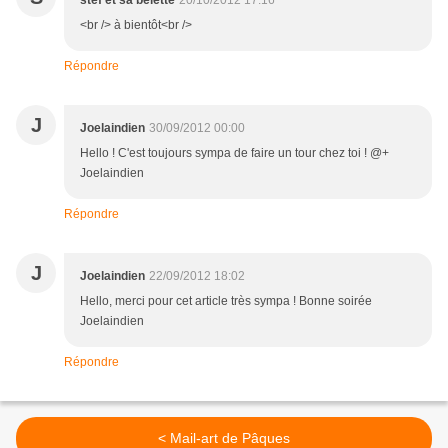
stef et sa belette
20/10/2012 17:16
<br /> à bientôt<br />
Répondre
J
Joelaindien
30/09/2012 00:00
Hello ! C'est toujours sympa de faire un tour chez toi ! @+
Joelaindien
Répondre
J
Joelaindien
22/09/2012 18:02
Hello, merci pour cet article très sympa ! Bonne soirée
Joelaindien
Répondre
< Mail-art de Pâques