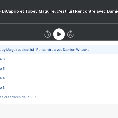
 DiCaprio et Tobey Maguire, c'est lui ! Rencontre avec Dam
bey Maguire, c'est lui ! Rencontre avec Damien Witecka
e 6
e 5
e 4
e 3
s créatrices de la VF !
e 2
e 1