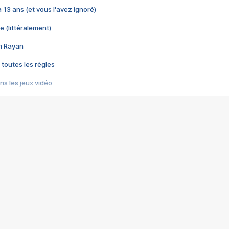
 a 13 ans (et vous l'avez ignoré)
e (littéralement)
im Rayan
 toutes les règles
s les jeux vidéo
us choquant de Rockstar ? - Le scandale BULLY
e plus moche de Steam
du RÊVE tourne au CAUCHEMAR
pendant 8 heures
it… à tort
umiliés par un jeu vidéo
ire - Final Fantasy 8