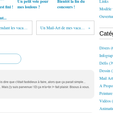
Un petit vote pour
Bientôt la fin du
Links
st fini !
mes loulous ?
concours !
Modèle 
Ouvertur
t...
Une petite création participative pendant les vacances
Un Mail-Art de mes vacances
Caté
Divers
(
Infograp
Défis
(3
Dessin
(
Mail Art
is dire que c'était fastidieux à faire, alors que ça parait simple...
A Propo
. Mais j'y suis parvenue ! Et ça m'a<br /> fait plaisir. Bisous à vous.
Peinture
Vidéos
(
Animati