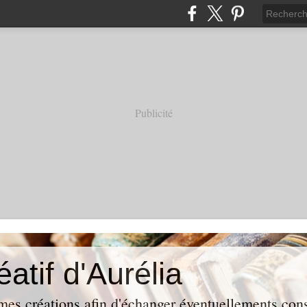
Publicité
éatif d'Aurélia
mes créations afin d'échanger éventuellements conse