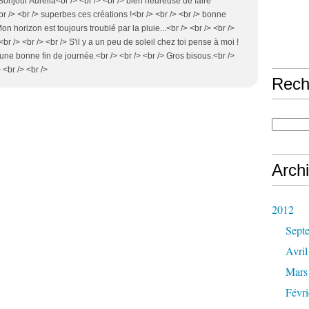
 Bonjour Aurélia<br /> <br /> <br /> bien heureuse de faire
r /> <br /> superbes ces créations !<br /> <br /> <br /> bonne
Mon horizon est toujours troublé par la pluie...<br /> <br /> <br />
/> <br /> <br /> S'il y a un peu de soleil chez toi pense à moi !
e une bonne fin de journée.<br /> <br /> <br /> Gros bisous.<br />
 <br /> <br />
Rech
Arch
2012
Sept
Avril
Mars
Févri