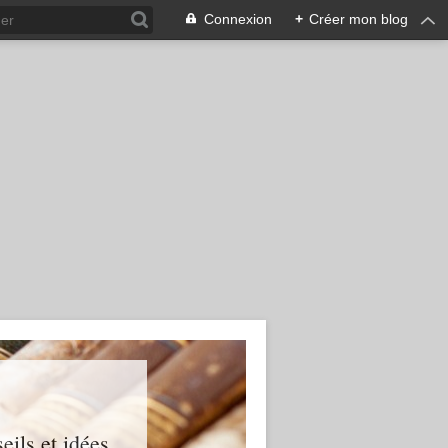
Connexion
+
Créer mon blog
ils et idées...