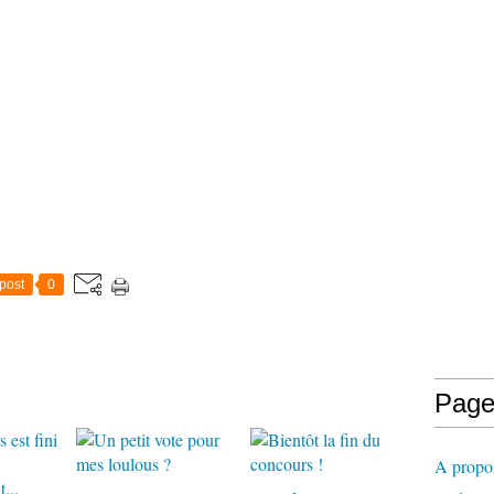
post
0
Page
A propo