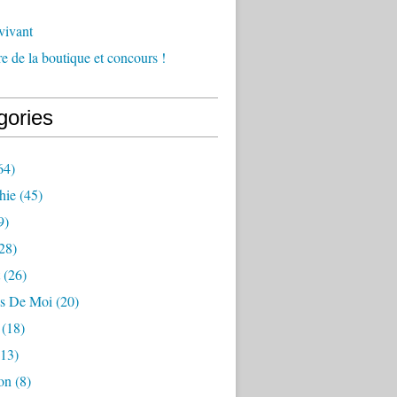
vivant
e de la boutique et concours !
gories
64)
hie
(45)
9)
28)
(26)
s De Moi
(20)
(18)
13)
on
(8)