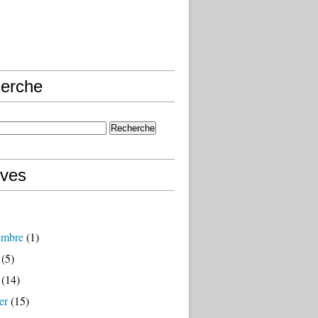
erche
ives
embre
(1)
(5)
(14)
er
(15)