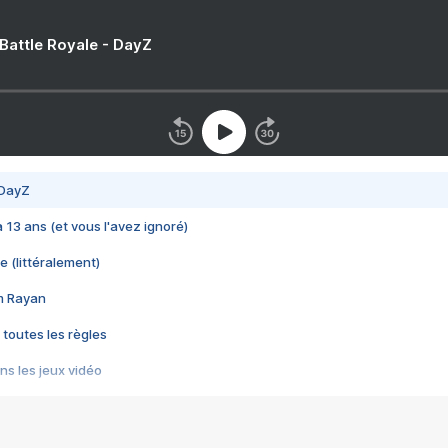
 Battle Royale - DayZ
 DayZ
 a 13 ans (et vous l'avez ignoré)
e (littéralement)
im Rayan
 toutes les règles
s les jeux vidéo
us choquant de Rockstar ? - Le scandale BULLY
e plus moche de Steam