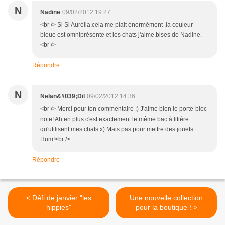
N
Nadine
09/02/2012 19:27
<br /> Si Si Aurélia,cela me plait énormément ,la couleur
bleue est omniprésente et les chats j'aime,bises de Nadine.
<br />
Répondre
N
Nelan&#039;Dil
09/02/2012 14:36
<br /> Merci pour ton commentaire :) J'aime bien le porte-bloc
note! Ah en plus c'est exactement le même bac à litière
qu'utilisent mes chats x) Mais pas pour mettre des jouets..
Hum!<br />
Répondre
< Défi de janvier "les
Une nouvelle collection
hippies"
pour la boutique ! >