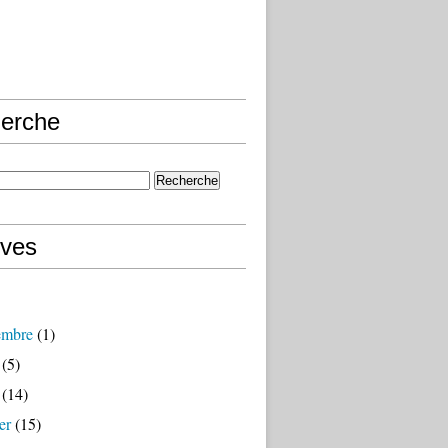
erche
ives
embre
(1)
(5)
(14)
er
(15)