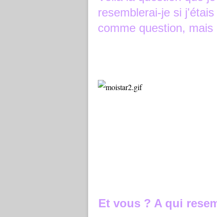
resemblerai-je si j'étais
comme question, mais ça
Et vous ? A qui rese