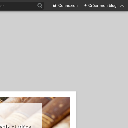
Connexion
+
Créer mon blog
ils et idées...