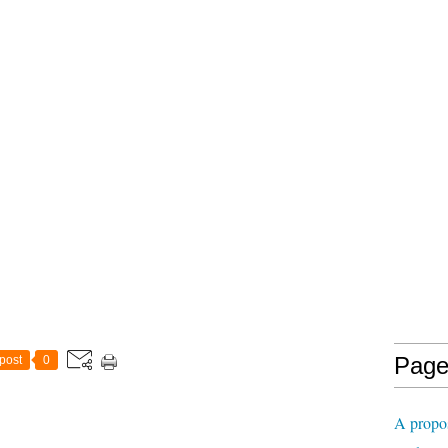
Page
post
0
A propo