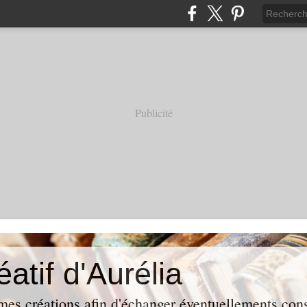
Publicité
éatif d'Aurélia
mes créations afin d'échanger éventuellements conse