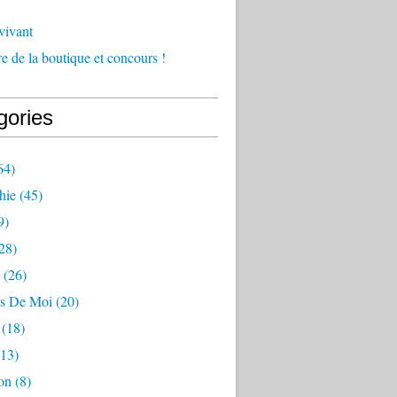
vivant
e de la boutique et concours !
gories
64)
hie
(45)
9)
28)
(26)
s De Moi
(20)
(18)
13)
on
(8)