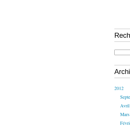
Rech
Arch
2012
Sept
Avril
Mars
Févri