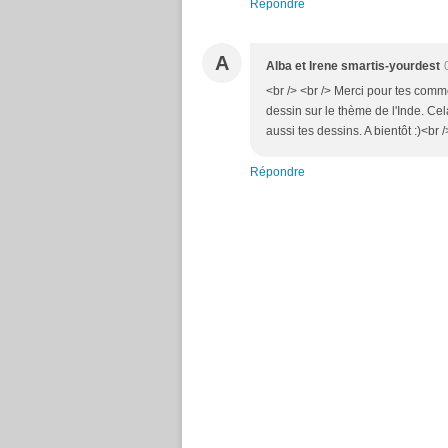
Répondre
A
Alba et Irene smartis-yourdest
<br /> <br /> Merci pour tes comm
dessin sur le thème de l'Inde. Cela
aussi tes dessins. A bientôt :)<br /
Répondre