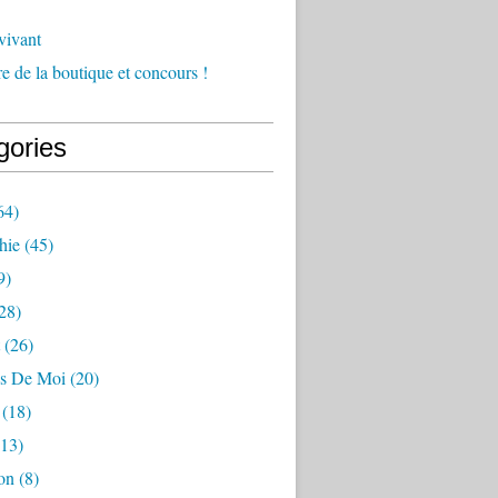
vivant
e de la boutique et concours !
gories
64)
hie
(45)
9)
28)
(26)
s De Moi
(20)
(18)
13)
on
(8)