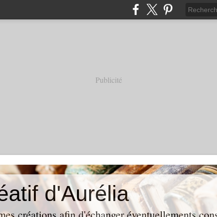
Publicité
éatif d'Aurélia
mes créations afin d'échanger éventuellements conse