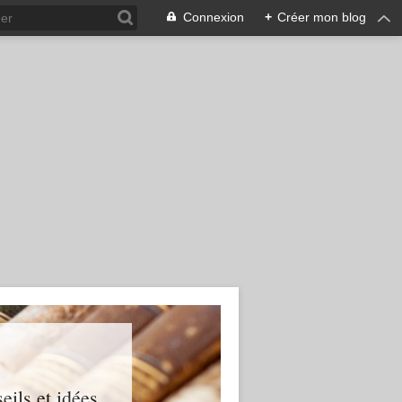
Connexion
+
Créer mon blog
ils et idées...