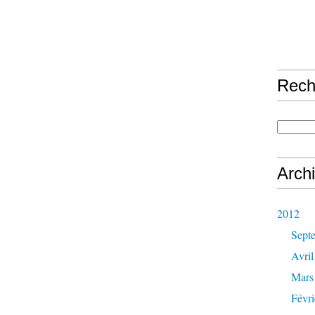
Rech
Arch
2012
Sept
Avril
Mars
Févri