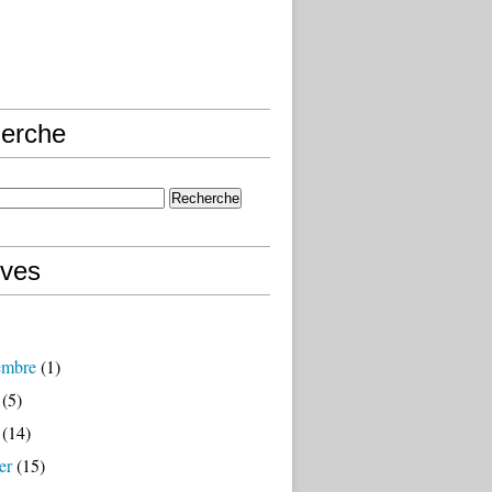
erche
ives
embre
(1)
(5)
(14)
er
(15)