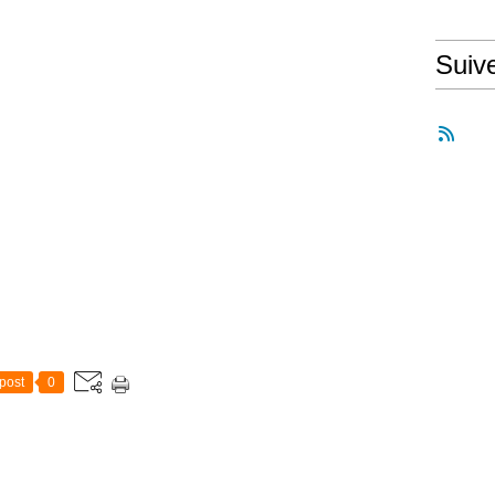
Suiv
post
0