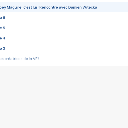
bey Maguire, c'est lui ! Rencontre avec Damien Witecka
e 6
e 5
e 4
e 3
s créatrices de la VF !
e 2
e 1
e Mektoub My Love arrive enfin ! Rencontre avec Shaïn Boumedine et Sal
i : après Toni en famille
elle réalise le bouleversant Dites lui que je l'aime
ais ! Rencontre autour de Vie privée de Rebecca Zlotowski