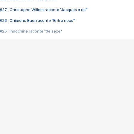
#27 : Christophe Willem raconte "Jacques a dit"
#26 : Chimène Badi raconte "Entre nous"
#25 : Indochine raconte "3e sexe"
#24 : Zaho raconte "C'est chelou"
#23 : Patrick Bruel raconte "Au café des délices"
#22 : Kyo raconte "Le chemin"
#21 : Nolwenn Leroy raconte "Cassé"
#20 : Patrick Hernandez raconte "Born to be alive"
#19 : Lorie raconte "Près de moi"
#18 : Michael Jones raconte "A nos actes manqués" (avec Jean-Jacque
#17 : Khaled raconte "Aïcha"
#16 : Corneille raconte "Parce qu'on vient de loin"