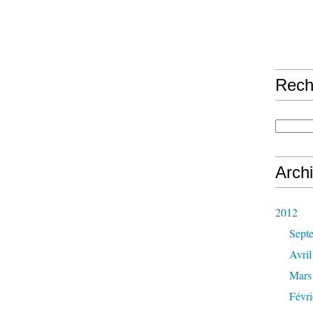
Rech
Arch
2012
Sept
Avril
Mars
Févri