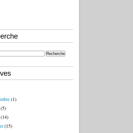
erche
ives
embre
(1)
(5)
(14)
er
(15)