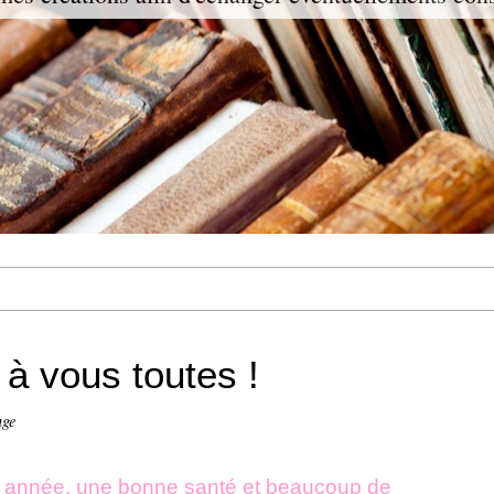
 à vous toutes !
nge
 année, une bonne santé et beaucoup de