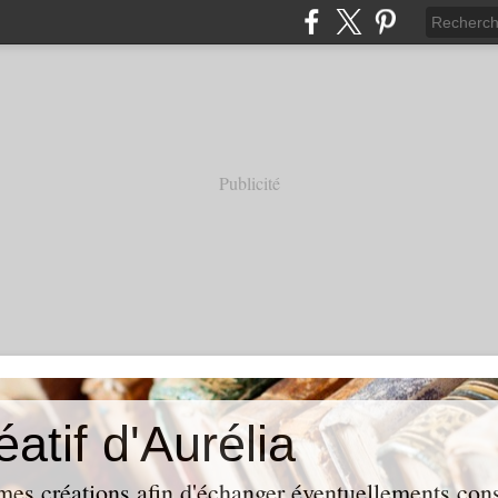
Publicité
éatif d'Aurélia
mes créations afin d'échanger éventuellements conse