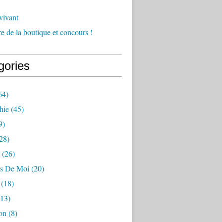
vivant
e de la boutique et concours !
gories
64)
hie
(45)
9)
28)
(26)
s De Moi
(20)
(18)
13)
on
(8)