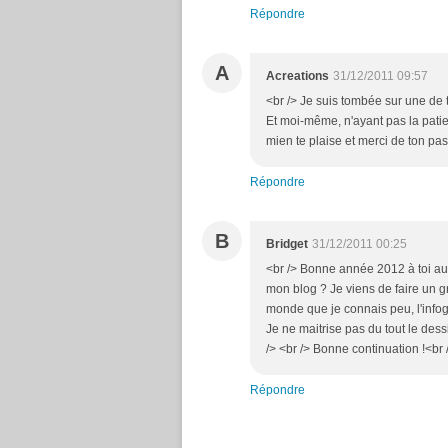
Répondre
A
Acreations
31/12/2011 09:57
<br /> Je suis tombée sur une de t
Et moi-même, n'ayant pas la patien
mien te plaise et merci de ton pas
Répondre
B
Bridget
31/12/2011 00:25
<br /> Bonne année 2012 à toi aus
mon blog ? Je viens de faire un gr
monde que je connais peu, l'infogra
Je ne maitrise pas du tout le dess
/> <br /> Bonne continuation !<br /
Répondre