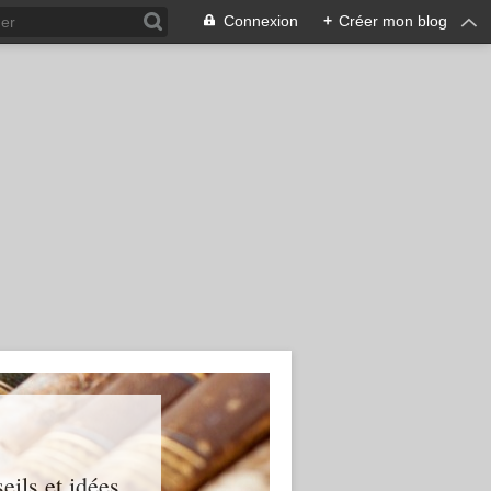
Connexion
+
Créer mon blog
ils et idées...