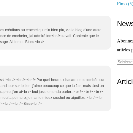
Fimo
(5
News
es créations au crochet qui m'a bien plu, via le blog d'une autre.
ce de crocheter, j'ai admiré ton<br /> travail. Contente que le
Abonnez-
sage. A bientot. BIses.<br />
articles 
Artic
si !<br /> <br /> <br /> Par quel heureux hasard es-tu tombée sur
and tour sur le tien, j'aime beaucoup ce que tu fais, mais c'est un
phie, j'en ai<br /> tout juste entendu parler...<br /> <br /> <br />
in ou la peinture, je manie mieux crochet ou aiguilles...<br /> <br
> <br /> <br /> Bises<br />