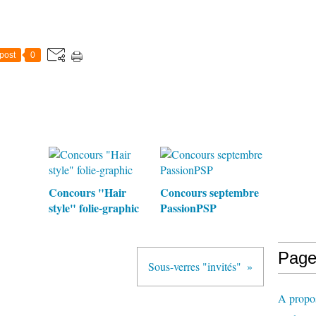
post
0
Concours "Hair
Concours septembre
style" folie-graphic
PassionPSP
Page
Sous-verres "invités"
A propo