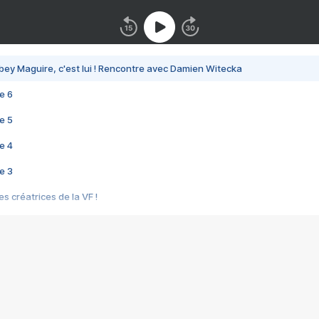
bey Maguire, c'est lui ! Rencontre avec Damien Witecka
e 6
e 5
e 4
e 3
s créatrices de la VF !
e 2
e 1
e Mektoub My Love arrive enfin ! Rencontre avec Shaïn Boumedine et Sal
i : après Toni en famille