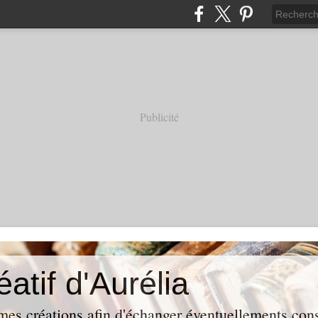
Publicité
éatif d'Aurélia
mes créations afin d'échanger éventuellements conse