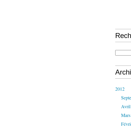
Rech
Arch
2012
Sept
Avril
Mars
Févri