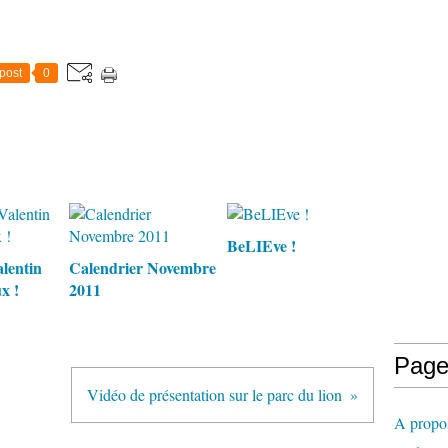
post
0
BeLIEve !
alentin
Calendrier Novembre
x !
2011
Page
Vidéo de présentation sur le parc du lion
A propo