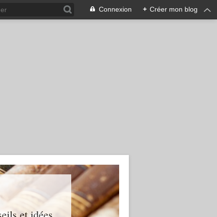
Connexion
+
Créer mon blog
ils et idées...