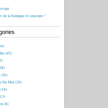
vivant
e de la boutique et concours !
gories
64)
hie
(45)
9)
28)
(26)
s De Moi
(20)
(18)
13)
on
(8)