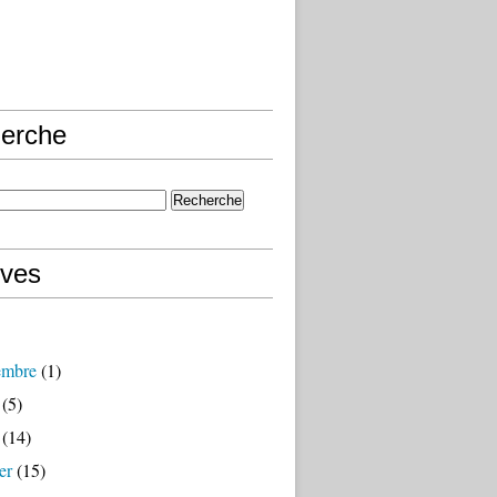
erche
ives
embre
(1)
(5)
(14)
er
(15)