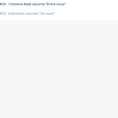
#26 : Chimène Badi raconte "Entre nous"
#25 : Indochine raconte "3e sexe"
#24 : Zaho raconte "C'est chelou"
#23 : Patrick Bruel raconte "Au café des délices"
#22 : Kyo raconte "Le chemin"
#21 : Nolwenn Leroy raconte "Cassé"
#20 : Patrick Hernandez raconte "Born to be alive"
#19 : Lorie raconte "Près de moi"
#18 : Michael Jones raconte "A nos actes manqués" (avec Jean-Jacque
#17 : Khaled raconte "Aïcha"
#16 : Corneille raconte "Parce qu'on vient de loin"
#15 : Indochine raconte "L'aventurier"
14 : Lorie raconte "Sur un air latino"