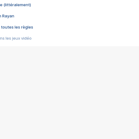
e (littéralement)
im Rayan
 toutes les règles
s les jeux vidéo
us choquant de Rockstar ? - Le scandale BULLY
e plus moche de Steam
du RÊVE tourne au CAUCHEMAR
pendant 8 heures
it… à tort
umiliés par un jeu vidéo
ire - Final Fantasy 8
ti un empire - Age of Empires
story DOFUS