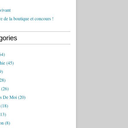
vivant
e de la boutique et concours !
gories
64)
hie
(45)
9)
28)
(26)
s De Moi
(20)
(18)
13)
on
(8)