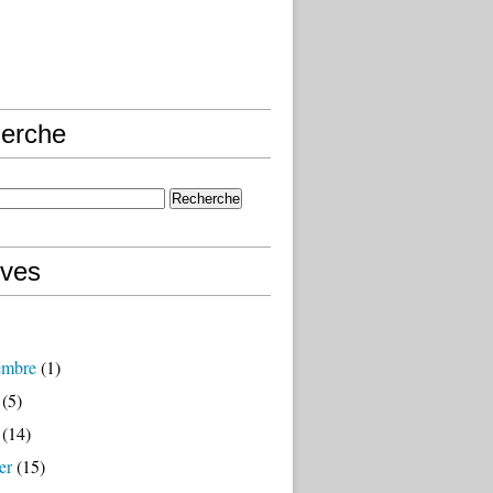
erche
ives
embre
(1)
(5)
(14)
er
(15)