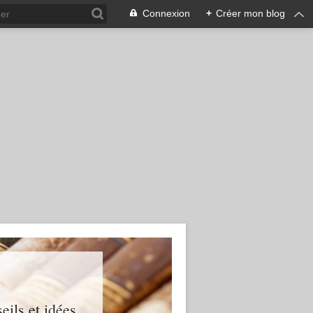
Connexion
+
Créer mon blog
ils et idées...