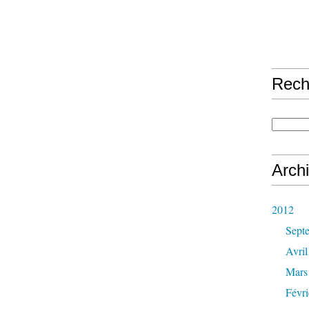
Rech
Arch
2012
Sept
Avril
Mars
Févri