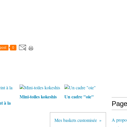
post
0
Mini-toiles kokeshis
Un cadre "oie"
t à la
Page
A propo
Mes baskets customisée