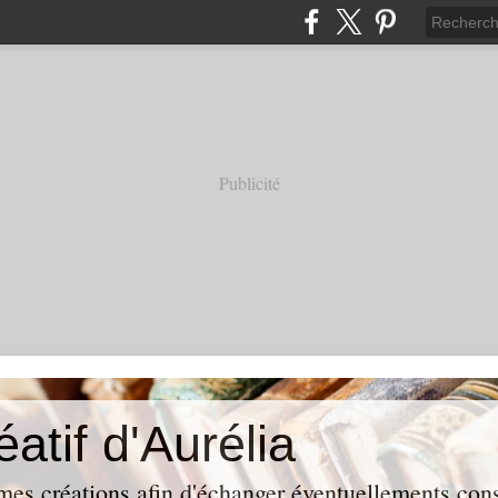
Publicité
éatif d'Aurélia
mes créations afin d'échanger éventuellements conse