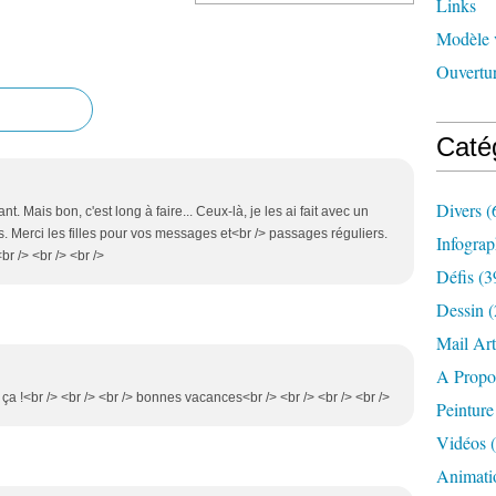
Links
Modèle 
Ouvertur
Caté
Divers
(
ant. Mais bon, c'est long à faire... Ceux-là, je les ai fait avec un
. Merci les filles pour vos messages et<br /> passages réguliers.
Infograp
br /> <br /> <br />
Défis
(3
Dessin
(
Mail Art
A Propo
 ça !<br /> <br /> <br /> bonnes vacances<br /> <br /> <br /> <br />
Peinture
Vidéos
(
Animati