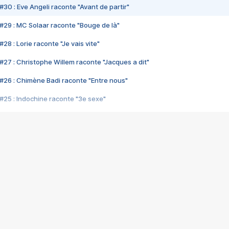
#30 : Eve Angeli raconte "Avant de partir"
#29 : MC Solaar raconte "Bouge de là"
28 : Lorie raconte "Je vais vite"
#27 : Christophe Willem raconte "Jacques a dit"
#26 : Chimène Badi raconte "Entre nous"
#25 : Indochine raconte "3e sexe"
#24 : Zaho raconte "C'est chelou"
#23 : Patrick Bruel raconte "Au café des délices"
#22 : Kyo raconte "Le chemin"
#21 : Nolwenn Leroy raconte "Cassé"
#20 : Patrick Hernandez raconte "Born to be alive"
#19 : Lorie raconte "Près de moi"
#18 : Michael Jones raconte "A nos actes manqués" (avec Jean-Jacque