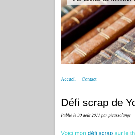
Accueil
Contact
Défi scrap de Yo
Publié le
30 août 2011
par picassolange
Voici mon
défi scrap
sur le t