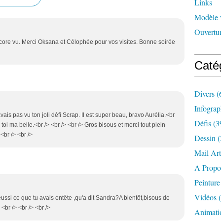
Links
Modèle 
Ouvertur
ncore vu. Merci Oksana et Célophée pour vos visites. Bonne soirée
Caté
Divers
(
Infograp
vais pas vu ton joli défi Scrap. Il est super beau, bravo Aurélia.<br
Défis
(3
à toi ma belle.<br /> <br /> <br /> Gros bisous et merci tout plein
 <br /> <br />
Dessin
(
Mail Art
A Propo
Peinture
Vidéos
(
reussi ce que tu avais entête ,qu'a dit Sandra?A bientôt,bisous de
<br /> <br /> <br />
Animati