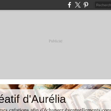
Publicité
éatif d'Aurélia
mes créations afin d'échanger éventuellements conse