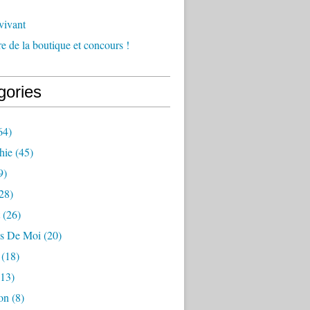
vivant
e de la boutique et concours !
gories
64)
hie
(45)
9)
28)
(26)
s De Moi
(20)
(18)
13)
on
(8)