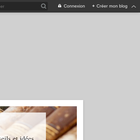
Connexion
+
Créer mon blog
ils et idées...