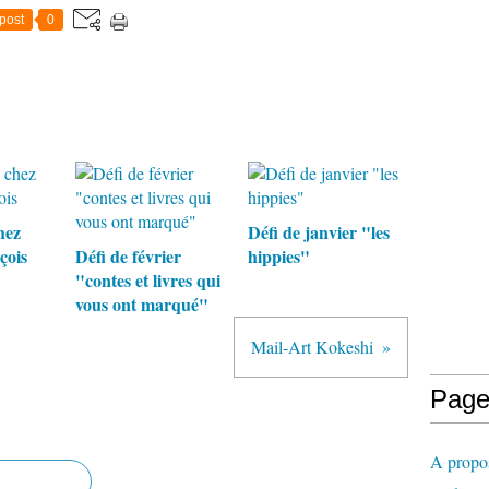
post
0
hez
Défi de janvier "les
çois
Défi de février
hippies"
"contes et livres qui
vous ont marqué"
Mail-Art Kokeshi
Page
A propo