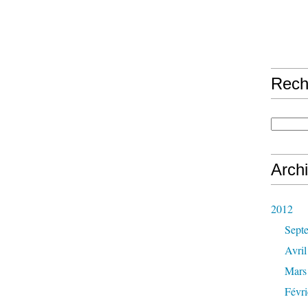
Rech
Arch
2012
Sept
Avril
Mars
Févri