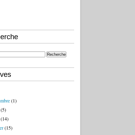
erche
ives
embre
(1)
(5)
(14)
er
(15)