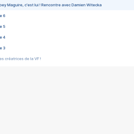
bey Maguire, c'est lui ! Rencontre avec Damien Witecka
e 6
e 5
e 4
e 3
s créatrices de la VF !
e 2
e 1
e Mektoub My Love arrive enfin ! Rencontre avec Shaïn Boumedine et Sal
i : après Toni en famille
elle réalise le bouleversant Dites lui que je l'aime
ais ! Rencontre autour de Vie privée de Rebecca Zlotowski