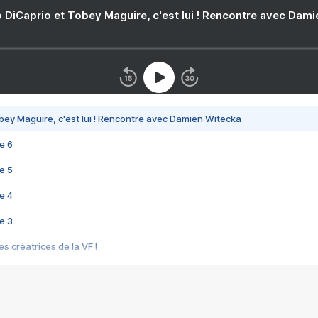
 DiCaprio et Tobey Maguire, c'est lui ! Rencontre avec Dam
bey Maguire, c'est lui ! Rencontre avec Damien Witecka
e 6
e 5
e 4
e 3
s créatrices de la VF !
e 2
e 1